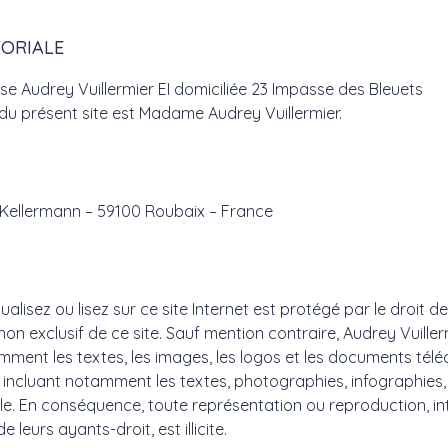
TORIALE
rise Audrey Vuillermier EI domiciliée 23 Impasse des Bleuets
 du présent site est Madame Audrey Vuillermier.
e Kellermann – 59100 Roubaix – France
lisez ou lisez sur ce site Internet est protégé par le droit de 
on exclusif de ce site. Sauf mention contraire, Audrey Vuillermi
tamment les textes, les images, les logos et les documents télé
, incluant notamment les textes, photographies, infographie
le. En conséquence, toute représentation ou reproduction, inté
leurs ayants-droit, est illicite.