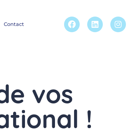
Contact
de vos
tional !